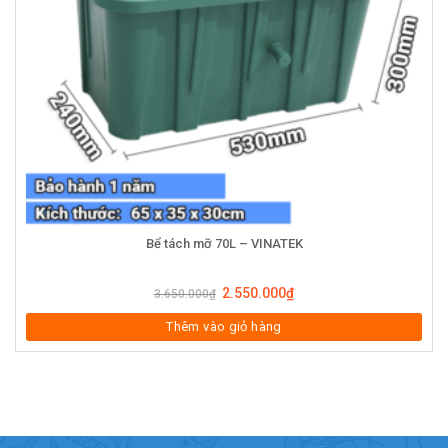
Bể tách mỡ 70L – VINATEK
2.550.000
₫
3.650.000
₫
Thêm vào giỏ hàng