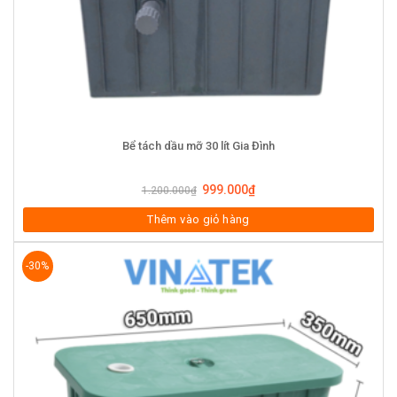
Bể tách dầu mỡ 30 lít Gia Đình
999.000
₫
1.200.000
₫
Thêm vào giỏ hàng
-30%