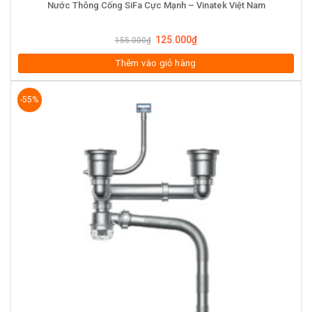
Nước Thông Cống SiFa Cực Mạnh – Vinatek Việt Nam
125.000
₫
155.000
₫
Thêm vào giỏ hàng
-55%