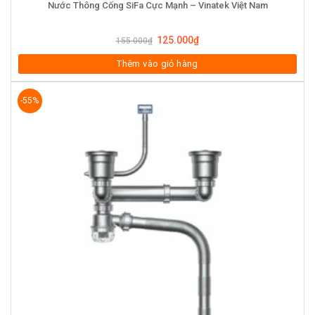
Nước Thông Cống SiFa Cực Mạnh – Vinatek Việt Nam
125.000
₫
155.000
₫
Thêm vào giỏ hàng
-55%