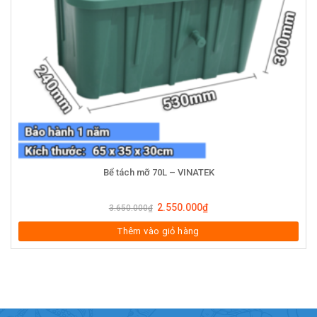
Bể tách mỡ 70L – VINATEK
2.550.000
₫
3.650.000
₫
Thêm vào giỏ hàng