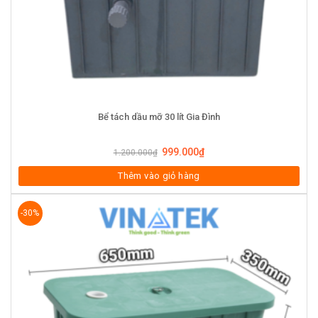
Bể tách dầu mỡ 30 lít Gia Đình
999.000
₫
1.200.000
₫
Thêm vào giỏ hàng
-30%