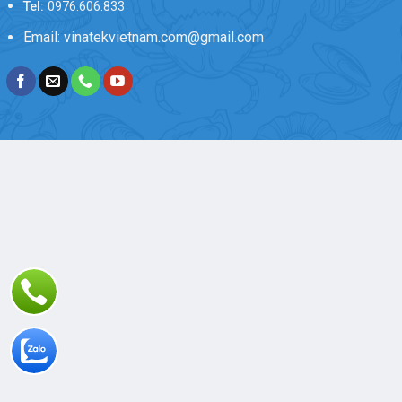
Tel:
0976.606.833
Email: vinatekvietnam.com@gmail.com